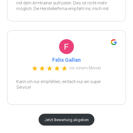
mit dem Armtrainer aufrüsten. Dies ist nicht mehr
möglich. Die Herstellerfirma empfahl mir, mich mit
dieser Firma in Verbindung zu setzen. Ich wurde
direkt ausführlich und sehr gut beraten. Zudem
fragte ich nach, ob an dem vorhandenen MOTOmed
Interesse besteht. Ich erhalte einen fairen und guten
Preis und ist bereits dem Konto gutgeschrieben.
Morgen wird das MOTOmed Arm-Bein bereits
geliefert und das andere mitgenommen. Der Inhaber
und seine Mitarbeiterin haben schnell und
Felix Gallan
außerordentlich kompetent reagiert.
vor einem Monat
Kann ich nur empfehlen, einfach nur ein super
Service!
Jetzt Bewertung abgeben